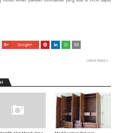
 model lemari pakaian berkualitas yang ada di IKEA dapat
.
Google+
LEBIH BARU
NI