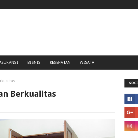
ASURANSI
BISNIS
KESEHATAN
WISATA
rkualitas
SOCI
an Berkualitas