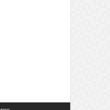
 POSTS