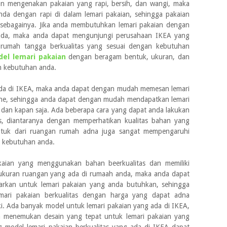
gan mengenakan pakaian yang rapi, bersih, dan wangi, maka
da dengan rapi di dalam lemari pakaian, sehingga pakaian
n sebagainya. Jika anda membutuhkan lemari pakaian dengan
nda, maka anda dapat mengunjungi perusahaan IKEA yang
 rumah tangga berkualitas yang sesuai dengan kebutuhan
el lemari pakaian
dengan beragam bentuk, ukuran, dan
an kebutuhan anda.
ada di IKEA, maka anda dapat dengan mudah memesan lemari
ine, sehingga anda dapat dengan mudah mendapatkan lemari
dan kapan saja. Ada beberapa cara yang dapat anda lakukan
as, diantaranya dengan memperhatikan kualitas bahan yang
entuk dari ruangan rumah adna juga sangat mempengaruhi
an kebutuhan anda.
aian yang menggunakan bahan beerkualitas dan memiliki
ukuran ruangan yang ada di rumaah anda, maka anda dapat
arkan untuk lemari pakaian yang anda butuhkan, sehingga
ari pakaian berkualitas dengan harga yang dapat adna
i. Ada banyak model untuk lemari pakaian yang ada di IKEA,
 menemukan desain yang tepat untuk lemari pakaian yang