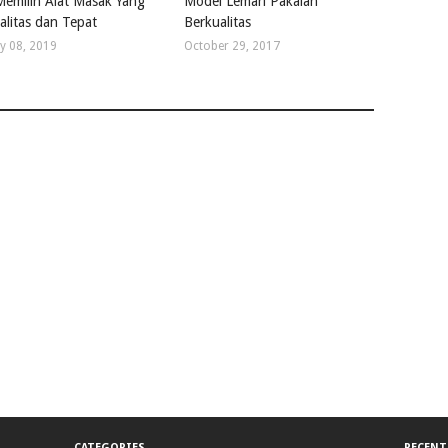
Memilih Alat Masak Yang
Model Lemari Pakaian
alitas dan Tepat
Berkualitas
y 08, 2019
October 29, 2017
CATEGORIES
RECENT