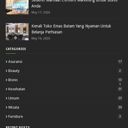
Sederet Manfaat Content Marketing untuk Bisnis
Anda
May 17, 2026
Kenali Toko Emas Batam Yang Nyaman Untuk
Belanja Perhiasan
May 16, 2026
CATEGORIES
Asuransi
17
Beauty
2
Bisnis
13
1
Kesehatan
51
Umum
23
Wisata
30
Furniture
3
RECENT POSTS