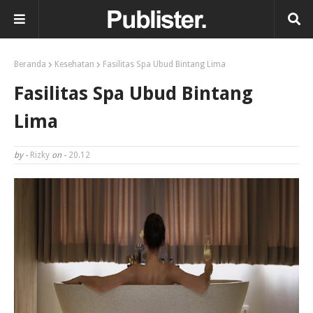
Beranda
Kesehatan
Fasilitas Spa Ubud Bintang Lima
Fasilitas Spa Ubud Bintang
Lima
by -
Rizky
on -
20.12