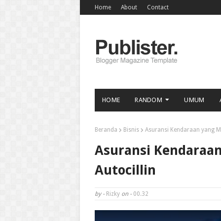
Home
About
Contact
HOME
RANDOM
UMUM
Beranda
Bisnis
Asuransi Kendaraan yang Ma
Asuransi Kendaraan
Autocillin
by -
Rizky
on -
00.32