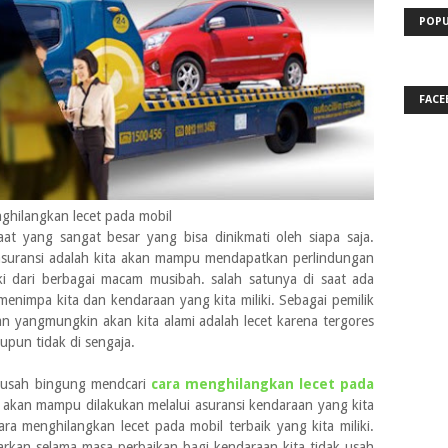
POPU
FACE
ghilangkan lecet pada mobil
at yang sangat besar yang bisa dinikmati oleh siapa saja.
asuransi adalah kita akan mampu mendapatkan perlindungan
ki dari berbagai macam musibah. salah satunya di saat ada
menimpa kita dan kendaraan yang kita miliki. Sebagai pemilik
n yangmungkin akan kita alami adalah lecet karena tergores
aupun tidak di sengaja.
k usah bingung mendcari
cara menghilangkan lecet pada
akan mampu dilakukan melalui asuransi kendaraan yang kita
cara menghilangkan lecet pada mobil terbaik yang kita miliki.
rkan selama masa perbaikan bagi kendaraan kita tidak usah