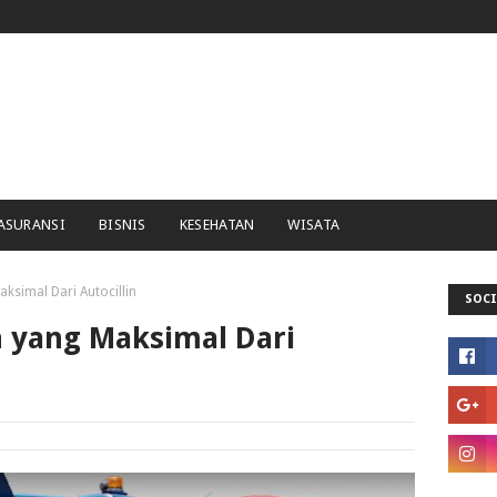
ASURANSI
BISNIS
KESEHATAN
WISATA
ksimal Dari Autocillin
SOCI
 yang Maksimal Dari