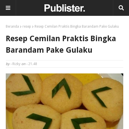
Beranda
resep
Resep Cemilan Praktis Bingka Barandam Pake Gulaku
Resep Cemilan Praktis Bingka
Barandam Pake Gulaku
by -
Rizky
on -
21.48