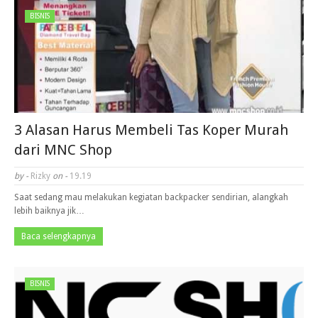
BISNIS
3 Alasan Harus Membeli Tas Koper Murah
dari MNC Shop
by -
Rizky
on -
19.19
Saat sedang mau melakukan kegiatan backpacker sendirian, alangkah
lebih baiknya jik…
Baca selengkapnya
BISNIS