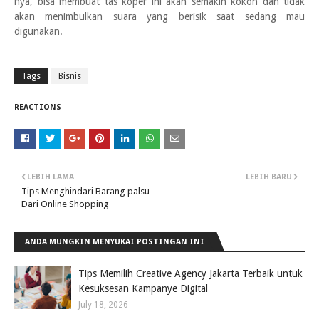
nya, bisa membuat tas koper ini akan semakin kokoh dan tidak
akan menimbulkan suara yang berisik saat sedang mau
digunakan.
Tags
Bisnis
REACTIONS
LEBIH LAMA
LEBIH BARU
Tips Menghindari Barang palsu
Dari Online Shopping
ANDA MUNGKIN MENYUKAI POSTINGAN INI
Tips Memilih Creative Agency Jakarta Terbaik untuk
Kesuksesan Kampanye Digital
July 18, 2026