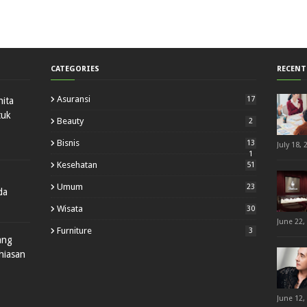
CATEGORIES
RECENT
Asuransi
17
ita
tuk
Beauty
2
Bisnis
13
July 18, 
1
Kesehatan
51
Umum
23
da
Wisata
30
June 22,
Furniture
3
ang
hiasan
June 12,