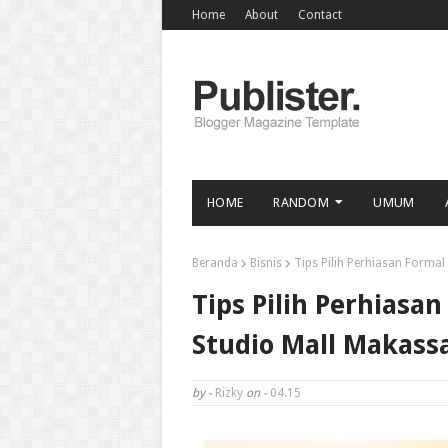
Home
About
Contact
HOME
RANDOM
UMUM
Beranda
Bisnis
Tips Pilih Perhiasan Forma
Tips Pilih Perhiasa
Studio Mall Makass
by -
Rizky
on -
04.15