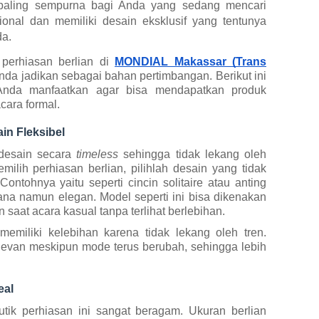
i paling sempurna bagi Anda yang sedang mencari
sional dan memiliki desain eksklusif yang tentunya
da.
 perhiasan berlian di
MONDIAL Makassar (Trans
nda jadikan sebagai bahan pertimbangan. Berikut ini
 Anda manfaatkan agar bisa mendapatkan produk
cara formal.
in Fleksibel
idesain secara
timeless
sehingga tidak lekang oleh
lih perhiasan berlian, pilihlah desain yang tidak
 Contohnya yaitu seperti cincin solitaire atau anting
ana namun elegan. Model seperti ini bisa dikenakan
saat acara kasual tanpa terlihat berlebihan.
memiliki kelebihan karena tidak lekang oleh tren.
elevan meskipun mode terus berubah, sehingga lebih
eal
utik perhiasan ini sangat beragam. Ukuran berlian