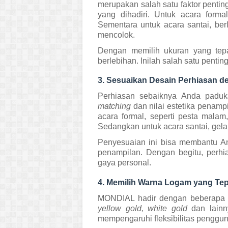
merupakan salah satu faktor penti
yang dihadiri. Untuk acara forma
Sementara untuk acara santai, berl
mencolok.
Dengan memilih ukuran yang tepa
berlebihan. Inilah salah satu penti
3. Sesuaikan Desain Perhiasan d
Perhiasan sebaiknya Anda paduk
matching
dan nilai estetika penam
acara formal, seperti pesta malam
Sedangkan untuk acara santai, gelan
Penyesuaian ini bisa membantu A
penampilan. Dengan begitu, perhi
gaya personal.
4. Memilih Warna Logam yang Tep
MONDIAL hadir dengan beberapa ti
yellow gold, white gold
dan lainn
mempengaruhi fleksibilitas penggun