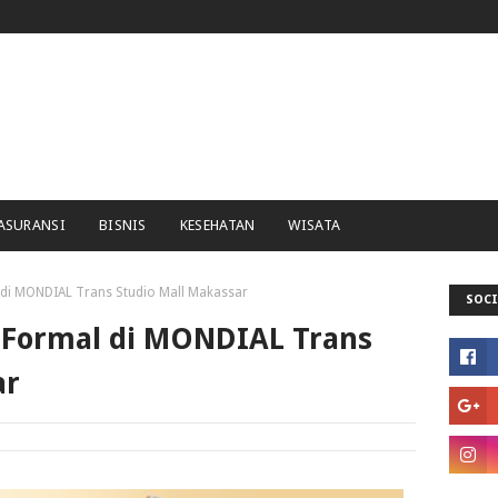
ASURANSI
BISNIS
KESEHATAN
WISATA
l di MONDIAL Trans Studio Mall Makassar
SOCI
n Formal di MONDIAL Trans
ar