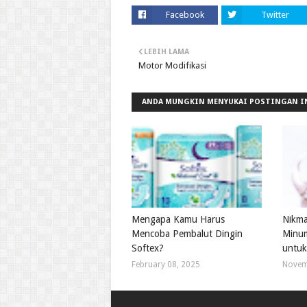
Facebook
Twitter
LEBIH LAMA
Motor Modifikasi
ANDA MUNGKIN MENYUKAI POSTINGAN I
Mengapa Kamu Harus
Nikma
Mencoba Pembalut Dingin
Minum
Softex?
untuk
February 08, 2025
Novem