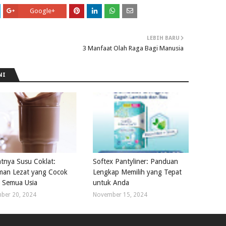
Google+
LEBIH BARU
3 Manfaat Olah Raga Bagi Manusia
NI
tnya Susu Coklat:
Softex Pantyliner: Panduan
an Lezat yang Cocok
Lengkap Memilih yang Tepat
 Semua Usia
untuk Anda
ber 20, 2024
November 15, 2024