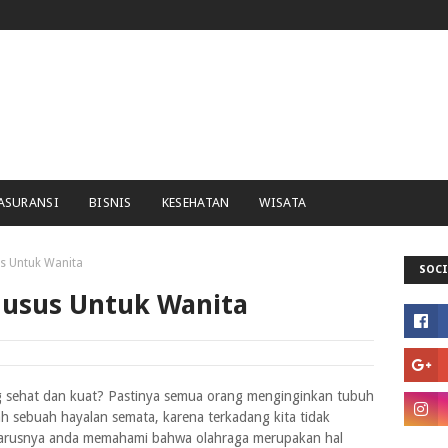
ASURANSI
BISNIS
KESEHATAN
WISATA
s Untuk Wanita
SOCI
husus Untuk Wanita
g sehat dan kuat? Pastinya semua orang menginginkan tubuh
h sebuah hayalan semata, karena terkadang kita tidak
arusnya anda memahami bahwa olahraga merupakan hal