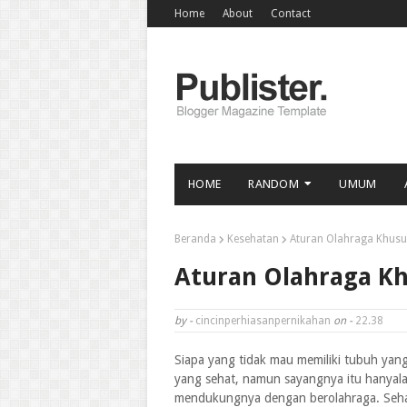
Home
About
Contact
HOME
RANDOM
UMUM
Beranda
Kesehatan
Aturan Olahraga Khusu
Aturan Olahraga K
by -
cincinperhiasanpernikahan
on -
22.38
Siapa yang tidak mau memiliki tubuh yan
yang sehat, namun sayangnya itu hanyala
mendukungnya dengan berolahraga. Seh