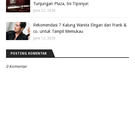
Tunjungan Plaza, Ini Tipsnya!
June 22, 2026
Rekomendasi 7 Kalung Wanita Elegan dari Frank &
co. untuk Tampil Memukau
June 12, 2026
POSTING KOMENTAR
0 Komentar