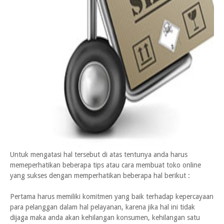
Untuk mengatasi hal tersebut di atas tentunya anda harus
memeperhatikan beberapa tips atau cara membuat toko online
yang sukses dengan memperhatikan beberapa hal berikut :
Pertama harus memiliki komitmen yang baik terhadap kepercayaan
para pelanggan dalam hal pelayanan, karena jika hal ini tidak
dijaga maka anda akan kehilangan konsumen, kehilangan satu