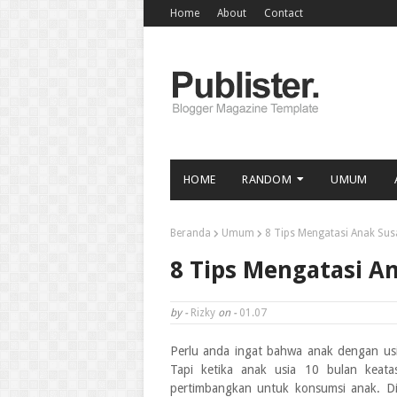
Home
About
Contact
HOME
RANDOM
UMUM
Beranda
Umum
8 Tips Mengatasi Anak Su
8 Tips Mengatasi A
by -
Rizky
on -
01.07
Perlu anda ingat bahwa anak dengan usi
Tapi ketika anak usia 10 bulan keata
pertimbangkan untuk konsumsi anak. Di