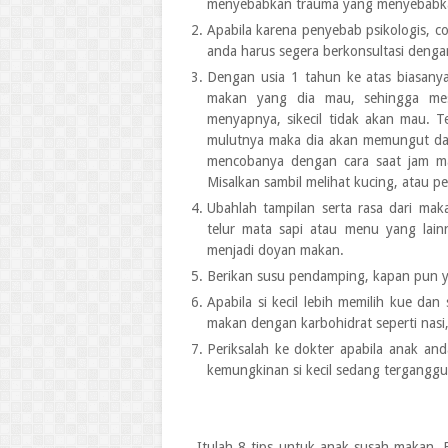
menyebabkan trauma yang menyebabka
Apabila karena penyebab psikologis, c
anda harus segera berkonsultasi denga
Dengan usia 1 tahun ke atas biasanya
makan yang dia mau, sehingga me
menyapnya, sikecil tidak akan mau. T
mulutnya maka dia akan memungut dan
mencobanya dengan cara saat jam mak
Misalkan sambil melihat kucing, atau 
Ubahlah tampilan serta rasa dari ma
telur mata sapi atau menu yang lain
menjadi doyan makan.
Berikan susu pendamping, kapan pun y
Apabila si kecil lebih memilih kue d
makan dengan karbohidrat seperti nasi
Periksalah ke dokter apabila anak an
kemungkinan si kecil sedang tergangg
Itulah 8 tips untuk anak susah makan. 