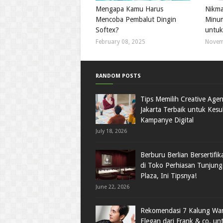
Mengapa Kamu Harus
Nikma
Mencoba Pembalut Dingin
Minum
Softex?
untuk
February 08, 2025
Novem
RANDOM POSTS
Tips Memilih Creative Age
Jakarta Terbaik untuk Kes
Kampanye Digital
July 18, 2026
Berburu Berlian Bersertifika
di Toko Perhiasan Tunjun
Plaza, Ini Tipsnya!
June 22, 2026
Rekomendasi 7 Kalung Wan
Elegan dari Frank & co. un