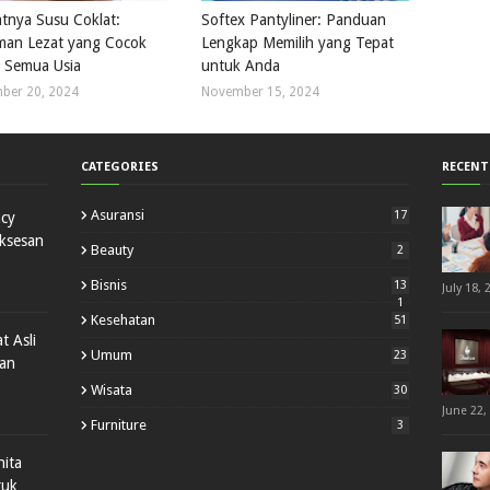
tnya Susu Coklat:
Softex Pantyliner: Panduan
an Lezat yang Cocok
Lengkap Memilih yang Tepat
 Semua Usia
untuk Anda
ber 20, 2024
November 15, 2024
CATEGORIES
RECENT
Asuransi
17
ncy
uksesan
Beauty
2
Bisnis
13
July 18, 
1
Kesehatan
51
t Asli
Umum
23
gan
Wisata
30
June 22,
Furniture
3
ita
tuk