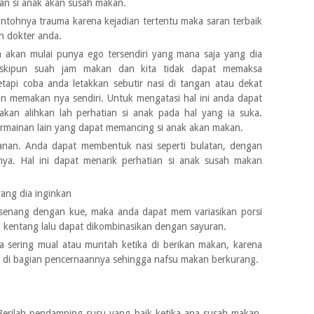
n si anak akan susah makan.
ontohnya trauma karena kejadian tertentu maka saran terbaik
n dokter anda.
 akan mulai punya ego tersendiri yang mana saja yang dia
skipun suah jam makan dan kita tidak dapat memaksa
etapi coba anda letakkan sebutir nasi di tangan atau dekat
 memakan nya sendiri. Untuk mengatasi hal ini anda dapat
an alihkan lah perhatian si anak pada hal yang ia suka.
permainan lain yang dapat memancing si anak akan makan.
kanan. Anda dapat membentuk nasi seperti bulatan, dengan
nya. Hal ini dapat menarik perhatian si anak susah makan
ang dia inginkan
an senang dengan kue, maka anda dapat mem variasikan porsi
, kentang lalu dapat dikombinasikan dengan sayuran.
da sering mual atau muntah ketika di berikan makan, karena
u di bagian pencernaannya sehingga nafsu makan berkurang.
Berilah pendamping susu yang baik ketika ana susah makan,