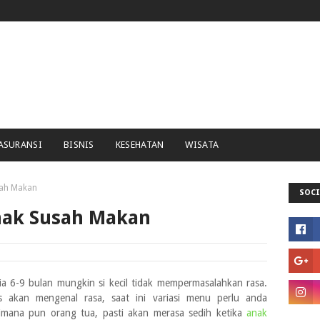
ASURANSI
BISNIS
KESEHATAN
WISATA
sah Makan
SOCI
nak Susah Makan
a 6-9 bulan mungkin si kecil tidak mempermasalahkan rasa.
s akan mengenal rasa, saat ini variasi menu perlu anda
mana pun orang tua, pasti akan merasa sedih ketika
anak