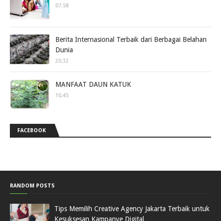
07.58
Berita Internasional Terbaik dari Berbagai Belahan
Dunia
20.32
MANFAAT DAUN KATUK
10.45
FACEBOOK
RANDOM POSTS
Tips Memilih Creative Agency Jakarta Terbaik untuk
Kesuksesan Kampanye Digital